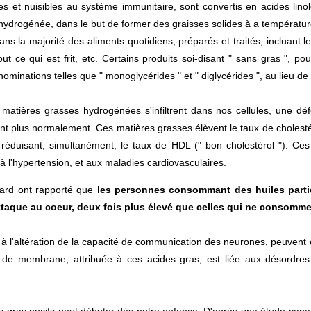
 et nuisibles au système immunitaire, sont convertis en acides linoléi
hydrogénée, dans le but de former des graisses solides à a températur
s la majorité des aliments quotidiens, préparés et traités, incluant les
tout ce qui est frit, etc. Certains produits soi-disant " sans gras ", 
minations telles que " monoglycérides " et " diglycérides ", au lieu de "
matières grasses hydrogénées s'infiltrent dans nos cellules, une d
nnent plus normalement. Ces matières grasses élèvent le taux de cholesté
n réduisant, simultanément, le taux de HDL (" bon cholestérol "). Ce
, à l'hypertension, et aux maladies cardiovasculaires.
vard ont rapporté que
les personnes consommant des huiles parti
ttaque au coeur, deux fois plus élevé que celles qui ne consomm
 à l'altération de la capacité de communication des neurones, peuvent
e de membrane, attribuée à ces acides gras, est liée aux désordre
es gras nocifs peut débuter dès notre enfance. D'après une étude can