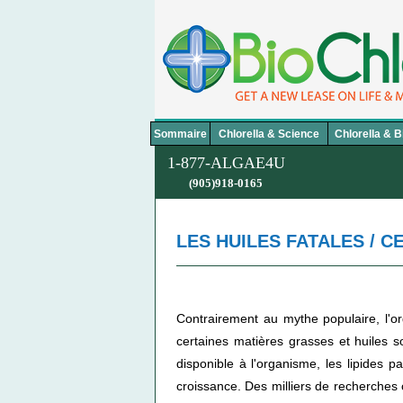
Sommair
e
C
hlorella & Science
C
hlorella & B
1-877-ALGAE4U
(905)918-0165
LES HUILES FATALES / C
Contrairement au mythe populaire, l'or
certaines matières grasses et huiles 
disponible à l'organisme, les lipides p
croissance. Des milliers de recherches 