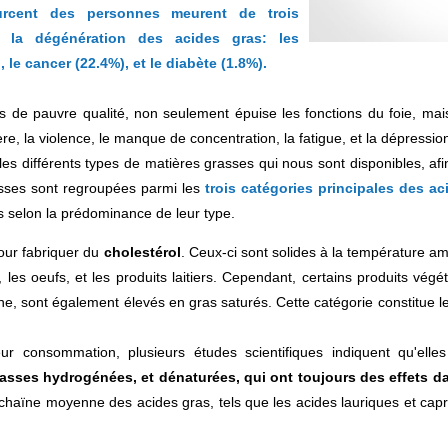
ourcent des personnes meurent de trois
nt la dégénération des acides gras: les
 le cancer (22.4%), et le diabète (1.8%).
 de pauvre qualité, non seulement épuise les fonctions du foie, ma
re, la violence, le manque de concentration, la fatigue, et la dépressio
les différents types de matières grasses qui nous sont disponibles, af
asses sont regroupées parmi les
trois catégories principales des ac
és selon la prédominance de leur type.
our fabriquer du
cholestérol
. Ceux-ci sont solides à la température a
les oeufs, et les produits laitiers. Cependant, certains produits végét
rine, sont également élevés en gras saturés. Cette catégorie constitue l
leur consommation, plusieurs études scientifiques indiquent qu'elle
rasses hydrogénées, et dénaturées, qui ont toujours des effets d
chaïne moyenne des acides gras, tels que les acides lauriques et capr