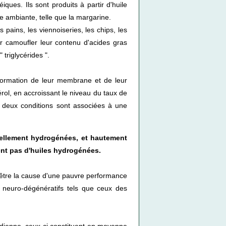
ques. Ils sont produits à partir d'huile
e ambiante, telle que la margarine.
 pains, les viennoiseries, les chips, les
pour camoufler leur contenu d'acides gras
 triglycérides ".
éformation de leur membrane et de leur
rol, en accroissant le niveau du taux de
s deux conditions sont associées à une
ellement hydrogénées, et hautement
ent pas d'huiles hydrogénées.
 être la cause d'une pauvre performance
s neuro-dégénératifs tels que ceux des
adienne, ceux-ci constituent en moyenne