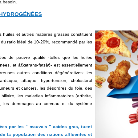
a besoin.
 HYDROGÉNÉES
 huiles et autres matières grasses constituent
in du ratio idéal de 10-20%, recommandé par les
es de pauvre qualité -telles que les huiles
ées, et â€œtrans-fatsâ€- est essentiellement
reuses autres conditions dégénératives: les
ardiaque, attaque, hypertension, cholestérol
tumeurs et cancers, les désordres du foie, des
biliaire, les maladies inflammatoires (arthrite,
s), les dommages au cerveau et du système
ées par les " mauvais " acides gras, tuent
de la population des nations affluentes et