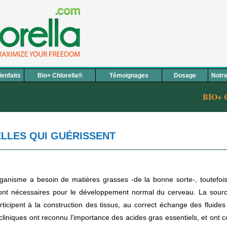
ienfaits
B
io+ Chlorella®
Témoi
g
nages
D
osage
Not
r
BIO+ CHLORE
ELLES QUI GUÉRISSENT
ganisme a besoin de matières grasses -de la bonne sorte-, toutefois.
sont nécessaires pour le développement normal du cerveau. La source
articipent à la construction des tissus, au correct échange des fluide
cliniques ont reconnu l'importance des acides gras essentiels, et ont