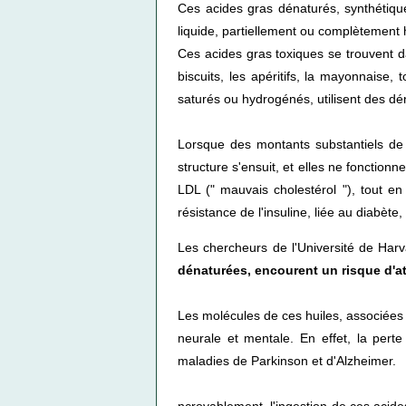
Ces acides gras dénaturés, synthétiques
liquide, partiellement ou complètement 
Ces acides gras toxiques se trouvent dan
biscuits, les apéritifs, la mayonnaise, 
saturés ou hydrogénés, utilisent des déno
Lorsque des montants substantiels de 
structure s'ensuit, et elles ne fonctio
LDL (" mauvais cholestérol "), tout e
résistance de l'insuline, liée au diabète
Les chercheurs de l'Université de Har
dénaturées, encourent un risque d'a
Les molécules de ces huiles, associées
neurale et mentale. En effet, la pert
maladies de Parkinson et d'Alzheimer.
ncroyablement, l'ingestion de ces acid