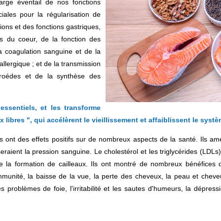
arge éventail de nos fonctions
iales pour la régularisation de
tions et des fonctions gastriques,
s du coeur, de la fonction des
 la coagulation sanguine et de la
allergique ; et de la transmission
éroédes et de la synthèse des
essentiels, et les transforme
libres ", qui accélèrent le vieillissement et affaiblissent le syst
nt des effets positifs sur de nombreux aspects de la santé. Ils amél
seraient la pression sanguine. Le cholestérol et les triglycérides (LDL
de la formation de cailleaux. Ils ont montré de nombreux bénéfices d
l'immunité, la baisse de la vue, la perte des cheveux, la peau et che
roblèmes de foie, l'irritabilité et les sautes d'humeurs, la dépression,