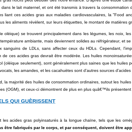
dans le lait maternel, et ont été transmis à travers la consommation d
ues liant ces acides gras aux maladies cardiovasculaires, la "Food an
ous les aliments révèlent, sur leurs étiquettes, le montant de matières
e oléique) se trouvent principalement dans les légumes, les noix, les h
 température ambiante, mais deviennent solides au réfrigérateur, et se
ux sanguins de LDLs, sans affecter ceux du HDLs. Cependant, l'impac
de ces acides gras devrait être modérée. Les huiles monoinsaturées no
l (oléique seulement), sont généralement plus saines que les huiles pol
avocats, les amandes, et les cacahuètes sont d'autres sources d'acide
la majorité des huiles de consommation ordinaires, sutout les huiles 
 (OGM), et ceux-ci démontrent de plus en plus quâ€™ils présentent d
ELS QUI GUÈRISSENT
t les acides gras polyinsaturés à la longue chaïne, tels que les om
 être fabriqués par le corps, et par conséquent, doivent être appo