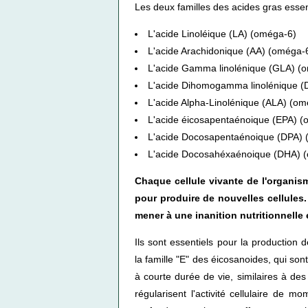
Les deux familles des acides gras essent
L'acide Linoléique (LA) (oméga-6)
L'acide Arachidonique (AA) (oméga-
L'acide Gamma linolénique (GLA) (
L'acide Dihomogamma linolénique 
L'acide Alpha-Linolénique (ALA) (o
L'acide éicosapentaénoique (EPA) 
L'acide Docosapentaénoique (DPA) 
L'acide Docosahéxaénoique (DHA) 
Chaque cellule vivante de l'organism
pour produire de nouvelles cellules.
mener à une inanition nutritionnelle 
Ils sont essentiels pour la production 
la famille "E" des éicosanoides, qui so
à courte durée de vie, similaires à de
régularisent l'activité cellulaire de 