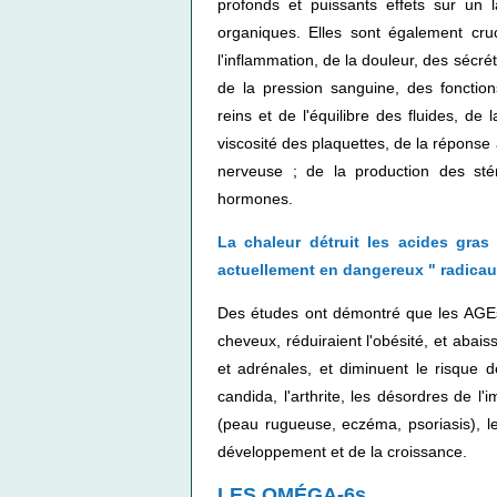
profonds et puissants effets sur un l
organiques. Elles sont également cruc
l'inflammation, de la douleur, des sécré
de la pression sanguine, des fonction
reins et de l'équilibre des fluides, de
viscosité des plaquettes, de la réponse 
nerveuse ; de la production des st
hormones.
La chaleur détruit les acides gras 
actuellement en dangereux " radicaux 
Des études ont démontré que les AGEs o
cheveux, réduiraient l'obésité, et abais
et adrénales, et diminuent le risque 
candida, l'arthrite, les désordres de 
(peau rugueuse, eczéma, psoriasis), les p
développement et de la croissance.
LES OMÉGA-6s