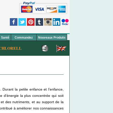
e Santé
C
o
mmandez
No
u
veaux Produits
LLA® 100 % PURE
DÉTOXIFIEZ, ÉNERGISEZ VOTRE MO
 Durant la petite enfance et l'enfance,
 d'énergie la plus concentrée qui soit
s et des nutriments, et au support de la
 contribué à améliorer nos connaissances