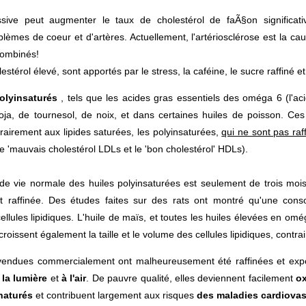
ve peut augmenter le taux de cholestérol de faÃ§on significative
lèmes de coeur et d'artères. Actuellement, l'artériosclérose est la caus
combinés!
estérol élevé, sont apportés par le stress, la caféine, le sucre raffiné et 
olyinsaturés
, tels que les acides gras essentiels des oméga 6 (l'ac
oja, de tournesol, de noix, et dans certaines huiles de poisson. Ce
rairement aux lipides saturées, les polyinsaturées,
qui ne sont pas raf
(le 'mauvais cholestérol LDLs et le 'bon cholestérol' HDLs).
e vie normale des huiles polyinsaturées est seulement de trois mois,
raffinée. Des études faites sur des rats ont montré qu'une con
cellules lipidiques. L'huile de maïs, et toutes les huiles élevées en o
roissent également la taille et le volume des cellules lipidiques, cont
s vendues commercialement ont malheureusement été raffinées et ex
 la lumière
et
à l'air
. De pauvre qualité, elles deviennent facilement
o
énaturés
et contribuent largement aux risques
des maladies cardiovascu