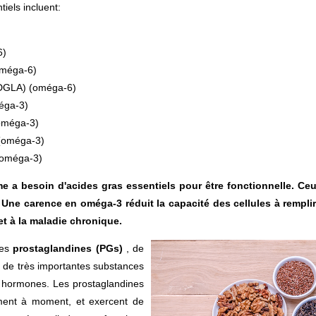
iels incluent:
6)
oméga-6)
(DGLA) (oméga-6)
méga-3)
(oméga-3)
(oméga-3)
(oméga-3)
e a besoin d'acides gras essentiels pour être fonctionnelle. Ceu
 Une carence en oméga-3 réduit la capacité des cellules à rempli
et à la maladie chronique.
des
prostaglandines (PGs)
, de
nt de très importantes substances
s hormones. Les prostaglandines
moment à moment, et exercent de