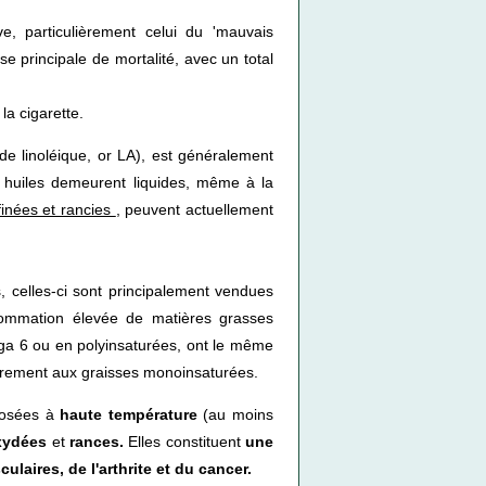
, particulièrement celui du 'mauvais
e principale de mortalité, avec un total
la cigarette.
ide linoléique, or LA), est généralement
s huiles demeurent liquides, même à la
finées et rancies
, peuvent actuellement
 celles-ci sont principalement vendues
sommation élevée de matières grasses
méga 6 ou en polyinsaturées, ont le même
rairement aux graisses monoinsaturées.
posées à
haute température
(au moins
xydées
et
rances.
Elles constituent
une
laires, de l'arthrite et du cancer.