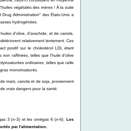
'huiles végétales des mères ! À la suite
d Drug Administration" des Ètats-Unis a
 grasses hydrogénées.
uiles d'olive, d'arachide, et de canola.
 détériorent relativement lentement. Ces
t positif sur le cholestérol LDL étant
n raffinées, telles que l'huile d'olive
yinsaturées ordinaires, telles que celle
s gras monoinsaturés.
de maïs, canola et de soja, proviennent
e vrais dangers pour la santé.
égas 3 (n-3) et les omégas 6 (n-6).
Les
rtés par l'alimentation.