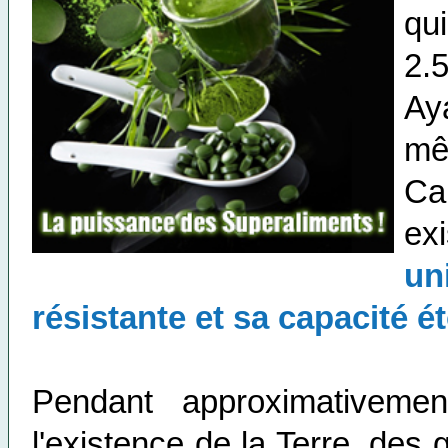
qui
2.5
Ay
mê
Ca
ex
un
résistante et sa capacité 
Pendant approximativemen
l'existence de la Terre, des