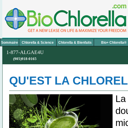
Sommair
e
C
hlorella & Science
C
hlorella & Bienfaits
B
io+ Chlorella®
1-877-ALGAE4U
(905)918-0165
QU'EST LA CHLORE
L
do
mi